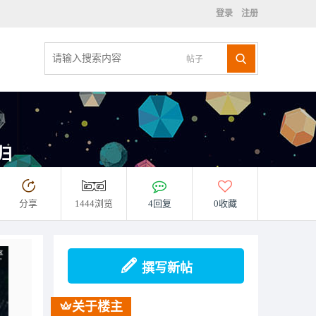
登录
注册
帖子
归
分享
1444浏览
4回复
0收藏
撰写新帖
关于楼主