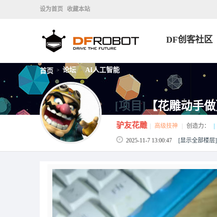
设为首页
收藏本站
DF创客社区
论坛
AI人工智能
首页
>
>
[项目]
【花雕动手做】
驴友花雕
|
高级技神
|
创造力：
|
2025-11-7 13:00:47
[显示全部楼层]