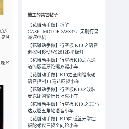
楼主的其它帖子
【花雕动手做】拆解
开发的
CASIC‑MOTOR ZWS37U 无刷行星
减速电机
 是其
【花雕动手做】行空板 K10 之语音
调控可移动WS2812B平板灯
【花雕动手做】行空板K10之六通
是 K
道简版蓝牙陀螺双驱小车
【花雕动手做】K10之全向福来轮
语音控制TT马达四驱小车
【花雕动手做】行空板K10之改装
麦克娜姆轮玩具坦克小车
【花雕动手做】行空板 K10 之TT马
达双驱五角轮语音小车
【花雕动手做】K10简版蓝牙掌控
板陀螺仪三驱全向轮小车