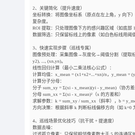
2、关键简化（提升速度）
坐标转换：将图像坐标系（原点在左上角，y 向下）
复杂度。
ROI 提取：只处理图像下方的感兴趣区域（如底部
数据筛选：只保留标线上的像素（如白色标线用阈
3、快速实现步骤（巡线专属）
图像预处理：采集图像→灰度化→阈值分割（提取标线）→R
y2), ..., (xn,yn)。
线性回归计算（最小二乘法核心公式）：
计算均值：x_mean = (x1+x2+...+xn)/n，y_mean = (y1
计算分子分母：
分子 sum_xy = Σ(xi - x_mean)(yi - y_mean)（协
分母 sum_xx = Σ(xi - x_mean)²（x 的方差和）
求解参数：k = sum_xy / sum_xx（斜率），b = y_m
方向决策：根据斜率 k 判断标线偏移方向（如 k=0
4、巡线场景优化技巧（抗干扰 + 提速度）
数据去噪：
过滤孤立像素：只保留相邻像素数大于 5 的连通区