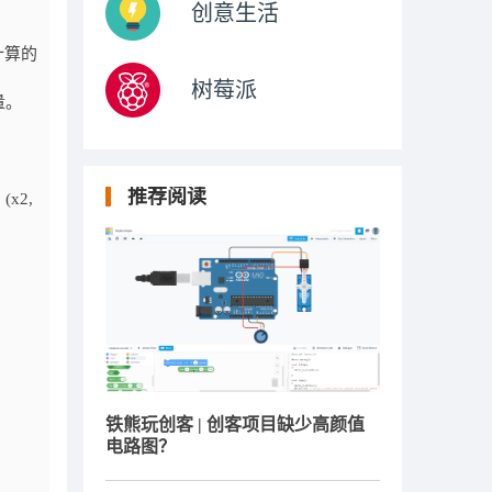
创意生活
计算的
树莓派
量。
推荐阅读
x2,
铁熊玩创客 | 创客项目缺少高颜值
电路图？