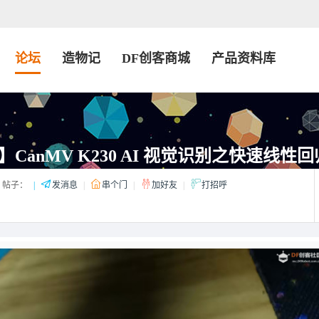
论坛
造物记
DF创客商城
产品资料库
CanMV K230 AI 视觉识别之快速线性回
帖子：
|
发消息
|
串个门
|
加好友
|
打招呼