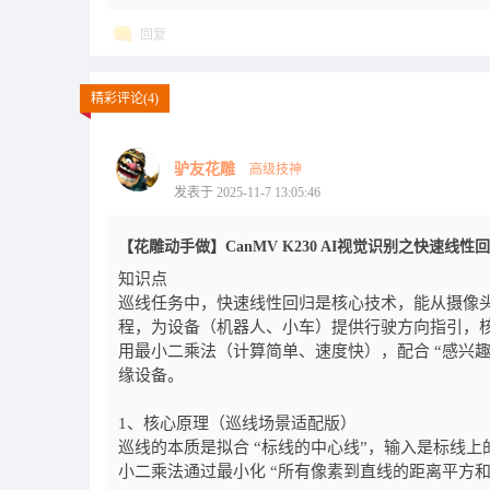
回复
精彩评论(4)
驴友花雕
高级技神
发表于 2025-11-7 13:05:46
【花雕动手做】CanMV K230 AI视觉识别之快速线性
知识点
巡线任务中，快速线性回归是核心技术，能从摄像
程，为设备（机器人、小车）提供行驶方向指引，核心
用最小二乘法（计算简单、速度快），配合 “感兴趣区域
缘设备。
1、核心原理（巡线场景适配版）
巡线的本质是拟合 “标线的中心线”，输入是标线上的像素坐标（
小二乘法通过最小化 “所有像素到直线的距离平方和