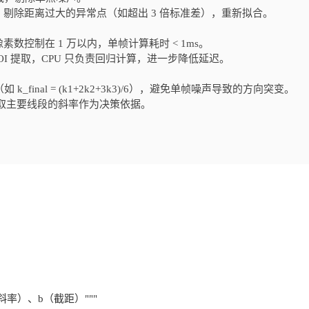
剔除距离过大的异常点（如超出 3 倍标准差），重新拟合。
像素数控制在 1 万以内，单帧计算耗时 < 1ms。
 ROI 提取，CPU 只负责回归计算，进一步降低延迟。
final = (k1+2k2+3k3)/6），避免单帧噪声导致的方向突变。
，取主要线段的斜率作为决策依据。