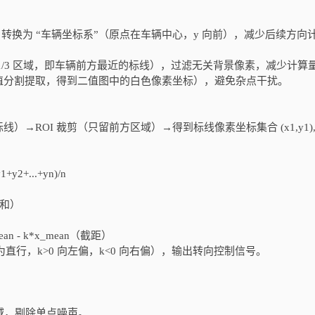
转换为 “车辆坐标系”（原点在车辆中心，y 向前），减少后续方向
 1/3 区域，即车辆前方最近的标线），过滤无关背景像素，减少计算
值分割提取，得到二值图中的白色像素坐标），避免杂点干扰。
OI 裁剪（只留前方区域）→得到标线像素坐标集合 (x1,y1), (
+y2+...+yn)/n
方差和）
ean - k*x_mean（截距）
 为直行，k>0 向左偏，k<0 向右偏），输出转向控制信号。
域，剔除单点噪声。