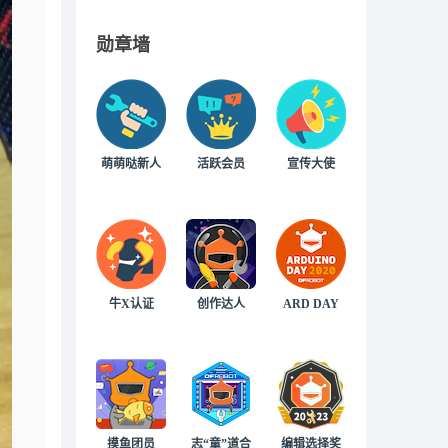
勋章墙
萌萌哒新人
活跃会员
宣传大使
牛X认证
创作达人
ARD DAY
摸鱼团员
志“童”道合
编辑选择奖