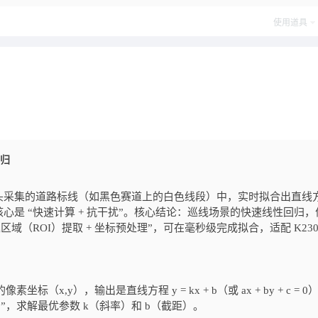
使用道具
回归
头采集的道路标线（如黑色赛道上的白色线段）中，实时拟合出直线
是 “快速计算 + 抗干扰”。核心结论：巡线场景的快速线性回归，
（ROI）提取 + 坐标预处理”，可在毫秒级完成拟合，适配 K230
x,y），输出是直线方程 y = kx + b（或 ax + by + c = 0
”，求解最优参数 k（斜率）和 b（截距）。