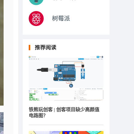
树莓派
推荐阅读
铁熊玩创客 | 创客项目缺少高颜值
电路图？