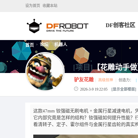
设为首页
收藏本站
DF创客社区
论坛
机器人
首页
>
>
[项目]
【花雕动手做
驴友花雕
|
高级技神
|
创造力：
|
2026-3-9 19:22:05
[显示全部楼层]
这款47mm 钕强磁无刷电机 + 金属行星减速电
它内部究竟是怎样的结构？钕强磁如何提升性能？
看清转子、定子、霍尔组件与金属行星齿轮的真实