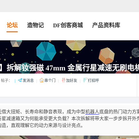
论坛
造物记
DF创客商城
产品资料库
】拆解钕强磁 47mm 金属行星减速无刷电
帖子：
|
发消息
|
串个门
|
加好友
|
打招呼
机，凭借大扭矩、长寿命和静音表现，成为中型
机器人
底盘的热门动力方
行星减速箱又为何能承受更大负载？本次拆解将带大家一步步拆开外
构造，直观理解它的动力来源与设计亮点。