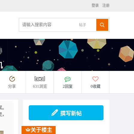
登录
注册
帖子
机
分享
631浏览
2回复
0收藏
案。
撰写新帖
壳，
关于楼主