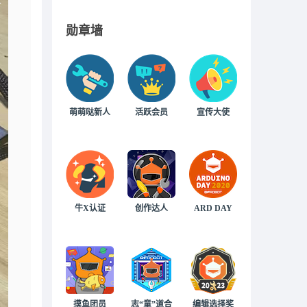
勋章墙
萌萌哒新人
活跃会员
宣传大使
牛X认证
创作达人
ARD DAY
摸鱼团员
志“童”道合
编辑选择奖