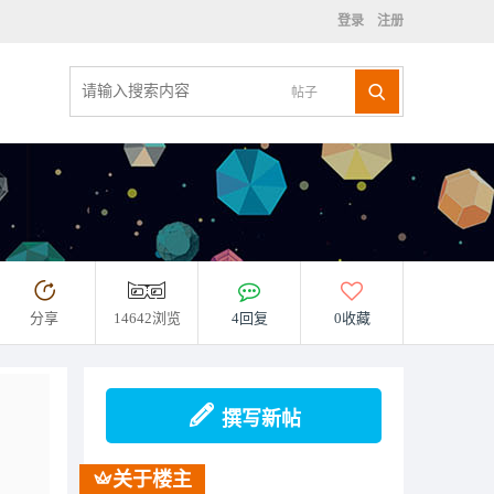
登录
注册
帖子
分享
14642浏览
4回复
0收藏
撰写新帖
关于楼主