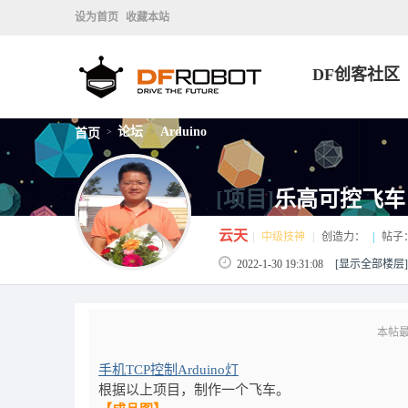
设为首页
收藏本站
DF创客社区
论坛
Arduino
首页
>
>
[项目]
乐高可控飞车
云天
|
中级技神
|
创造力：
|
帖子
2022-1-30 19:31:08
[显示全部楼层]
本帖最后
手机TCP控制Arduino灯
根据以上项目，制作一个飞车。