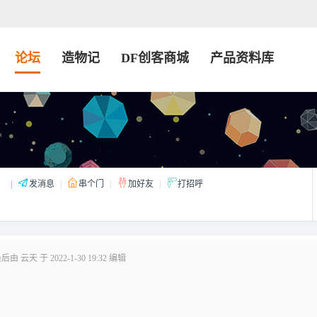
论坛
造物记
DF创客商城
产品资料库
：
|
发消息
|
串个门
|
加好友
|
打招呼
由 云天 于 2022-1-30 19:32 编辑