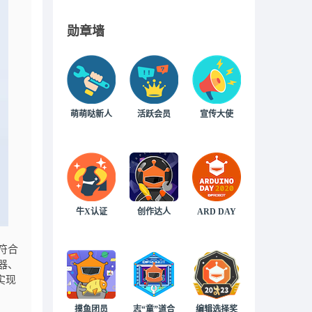
勋章墙
萌萌哒新人
活跃会员
宣传大使
牛X认证
创作达人
ARD DAY
符合
器、
实现
摸鱼团员
志“童”道合
编辑选择奖