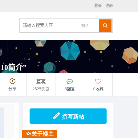
登录
注册
帖子
10简介”
分享
2525浏览
6回复
0收藏
撰写新帖
关于楼主