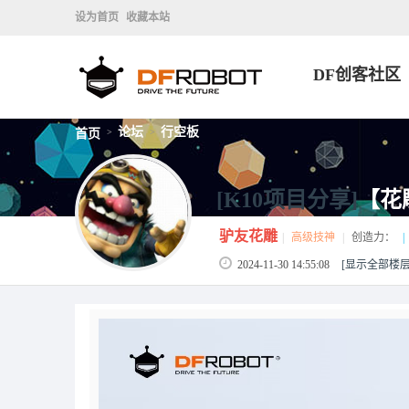
设为首页
收藏本站
DF创客社区
论坛
行空板
首页
>
>
[K10项目分享]
【花
驴友花雕
|
高级技神
|
创造力：
|
2024-11-30 14:55:08
[显示全部楼层