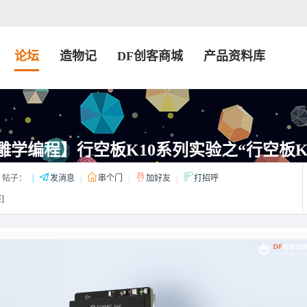
论坛
造物记
DF创客商城
产品资料库
雕学编程】行空板K10系列实验之“行空板K
帖子：
|
发消息
|
串个门
|
加好友
|
打招呼
]