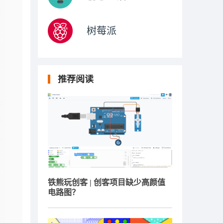
树莓派
推荐阅读
铁熊玩创客 | 创客项目缺少高颜值
电路图？