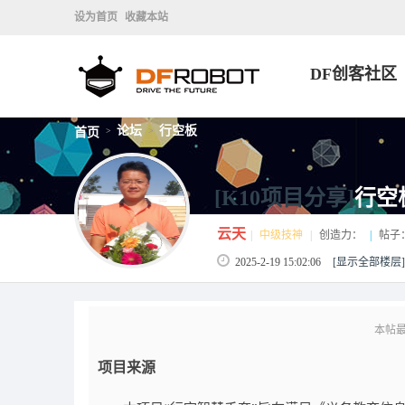
设为首页
收藏本站
DF创客社区
论坛
行空板
首页
>
>
[K10项目分享]
行空
云天
|
中级技神
|
创造力：
|
帖子
2025-2-19 15:02:06
[显示全部楼层]
本帖最后
项目来源