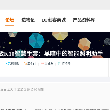
论坛
造物记
DF创客商城
产品资料库
板K10智慧手套：黑暗中的智能照明助手
：
|
发消息
|
串个门
|
加好友
|
打招呼
由 云天 于 2025-2-19 15:09 编辑