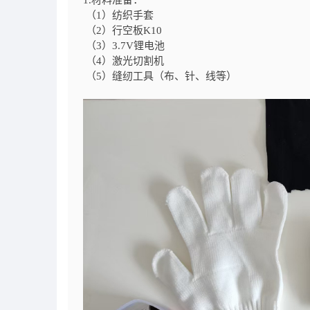
1.材料准备
：
（1）
纺织手套
（2）
行空板K10
（3）
3.7V锂电池
（4）
激光切割机
（5）
缝纫工具（布、针、线等）