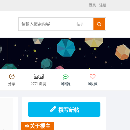
登录
注册
帖子
分享
2771浏览
0回复
0收藏
撰写新帖
关于楼主