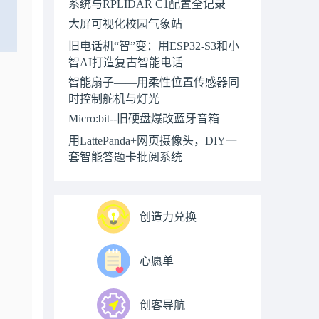
系统与RPLIDAR C1配置全记录
大屏可视化校园气象站
旧电话机“智”变：用ESP32-S3和小
智AI打造复古智能电话
智能扇子——用柔性位置传感器同
时控制舵机与灯光
Micro:bit--旧硬盘爆改蓝牙音箱
用LattePanda+网页摄像头，DIY一
套智能答题卡批阅系统
创造力兑换
心愿单
创客导航