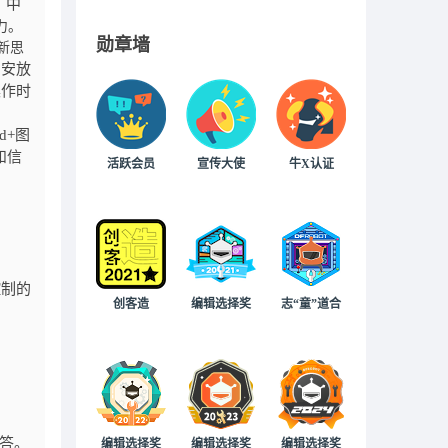
》中
力。
勋章墙
新思
0安放
操作时
d+图
和信
活跃会员
宣传大使
牛X认证
控制的
创客造
编辑选择奖
志“童”道合
应答。
编辑选择奖
编辑选择奖
编辑选择奖