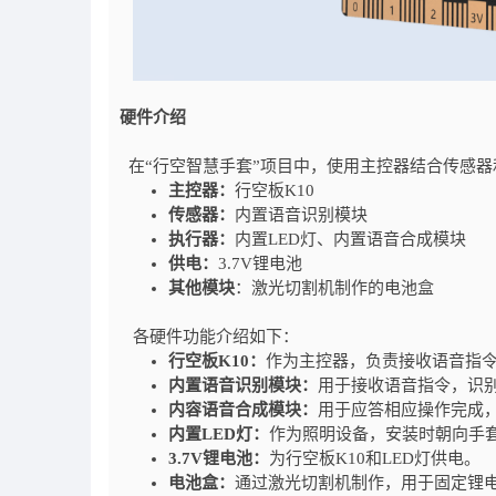
硬件介绍
在“行空智慧手套”项目中，使用主控器结合传感器
主控器
：
行空板K10
传感器
：
内置语音识别模块
执行器
：
内置
LED灯、内置语音合成模块
供电
：
3.7V锂电池
其他模块
：激光切割机制作的电池盒
各硬件功能介绍如下：
行空板K10
：
作为主控器，负责接收语音指令
内置语音识别模块
：
用于接收语音指令，识别
内容语音合成模块：
用于应答相应操作完成，
内置LED灯
：
作为照明设备，安装时朝向手
3.7V锂电池
：
为行空板K10和LED灯供电。
电池盒
：
通过激光切割机制作，用于固定锂