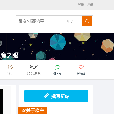
登录
注册
帖子
恶魔之眼
分享
1501浏览
6回复
0收藏
撰写新帖
关于楼主