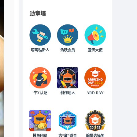
勋章墙
萌萌哒新人
活跃会员
宣传大使
牛X认证
创作达人
ARD DAY
摸鱼团员
志“童”道合
编辑选择奖