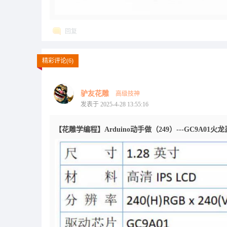
回复
精彩评论(6)
驴友花雕
高级技神
发表于 2025-4-28 13:55:16
【花雕学编程】Arduino动手做（249）---GC9A01火