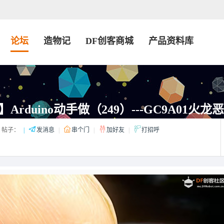
论坛
造物记
DF创客商城
产品资料库
rduino动手做（249）---GC9A01火龙
帖子：
|
发消息
|
串个门
|
加好友
|
打招呼