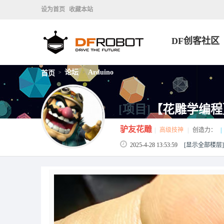
设为首页
收藏本站
DF创客社区
论坛
Arduino
首页
>
>
[项目]
【花雕学编程】A
驴友花雕
|
高级技神
|
创造力：
|
2025-4-28 13:53:59
[显示全部楼层]