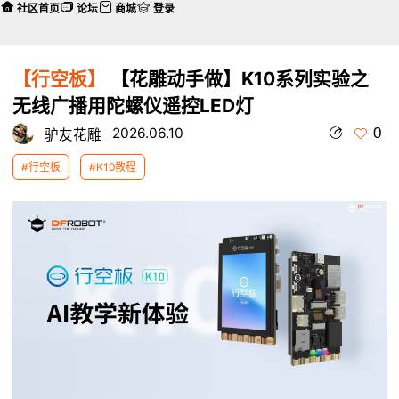
社区首页
论坛
商城
登录
【行空板】
【花雕动手做】K10系列实验之
无线广播用陀螺仪遥控LED灯
0
2026.06.10
驴友花雕
#行空板
#K10教程