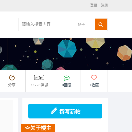
登录
注册
帖子
分享
35728浏览
0回复
1收藏
撰写新帖
关于楼主