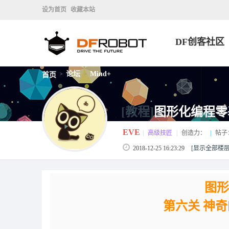
设为首页
收藏本站
DF创客社区
论坛
Mind+
首页
>
>
[教程]
图形化编程零
EVE
|
高级技匠
|
创造力：
|
帖子
2018-12-25 16:23:29
[显示全部楼层
图形
第六关 神奇