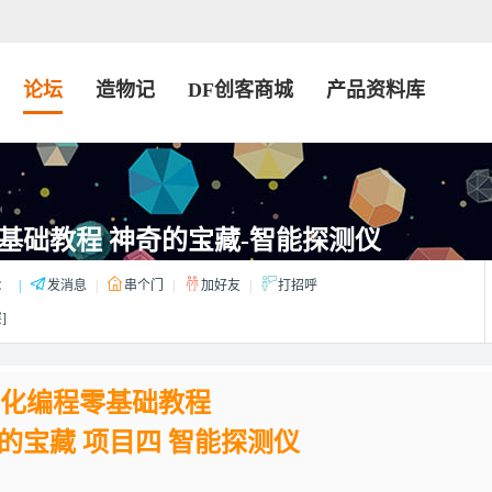
论坛
造物记
DF创客商城
产品资料库
基础教程 神奇的宝藏-智能探测仪
：
|
发消息
|
串个门
|
加好友
|
打招呼
]
化编程零基础教程
的宝藏 项目四 智能探测仪