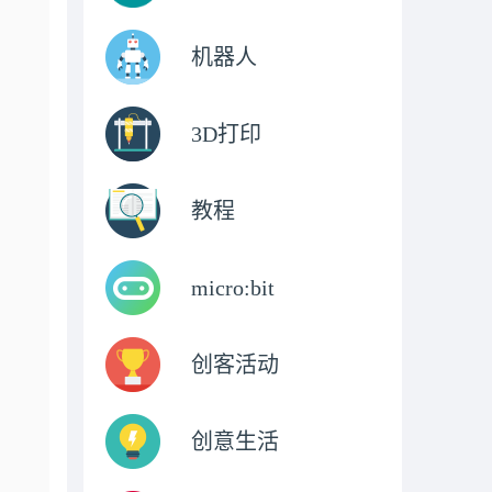
机器人
3D打印
教程
micro:bit
创客活动
创意生活