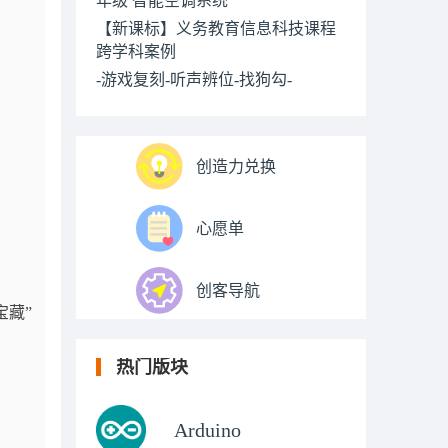
【新课标】义务教育信息科技课程
跨学科案例
-游戏复刻-听声辨位-找狗勾-
创造力兑换
心愿单
创客导航
宝藏”
热门版块
Arduino