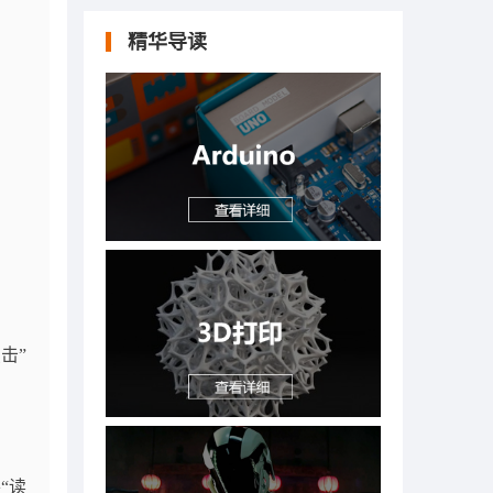
精华导读
击”
将“读