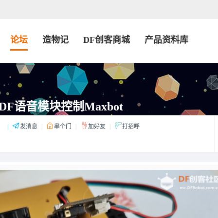
论坛
造物记
DF创客商城
产品资料库
F语音模块控制Maxbot
：
|
发消息
|
串个门
|
加好友
|
打招呼