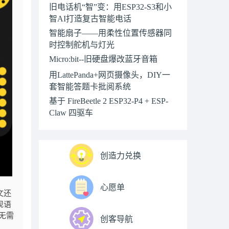
旧电话机“智”变：用ESP32-S3和小
智AI打造复古智能电话
智能扇子——用柔性位置传感器同
时控制舵机与灯光
Micro:bit--旧硬盘爆改蓝牙音箱
用LattePanda+网页摄像头，DIY一
套智能答题卡批阅系统
基于 FireBeetle 2 ESP32-P4 + ESP-
Claw 四驱车
创造力兑换
心愿单
文还
现语
您无需
创客导航