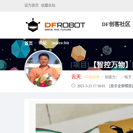
设为首页
收藏本站
DF创客社区
论坛
micro:bit
首页
>
>
[项目]
【智控万物】D
云天
|
中级技神
|
创造力：
|
帖子
2021-3-21 17:50:01
[显示全部楼层]