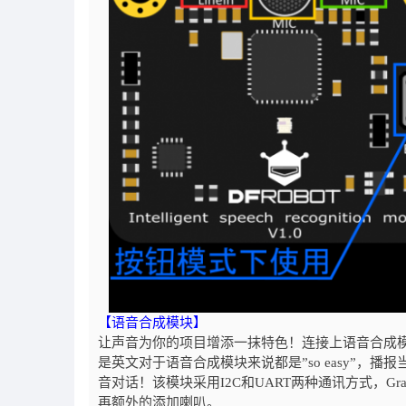
【语音合成模块】
让声音为你的项目增添一抹特色！连接上语音合成
是英文对于语音合成模块来说都是”so easy”
音对话！该模块采用I2C和UART两种通讯方式，G
再额外的添加喇叭。