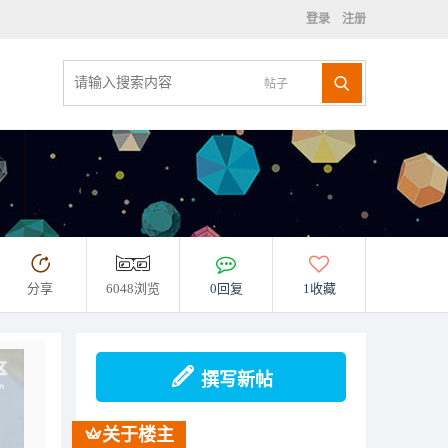
登录
注册
帖子
分享
6048浏览
0回复
1收藏
撰写新帖
关于楼主