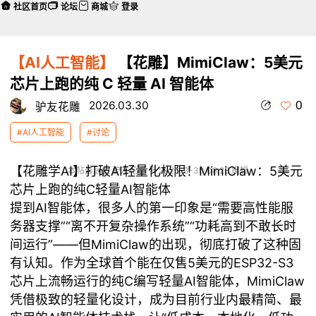
社区首页
论坛
商城
登录
【AI人工智能】
【花雕】MimiClaw：5美元
芯片上跑的纯 C 轻量 AI 智能体
0
2026.03.30
驴友花雕
#AI人工智能
#讨论
【花雕学AI】打破AI轻量化极限！MimiClaw：5美元
本帖最后由 驴友花雕 于 2026-3-30 08:28 编辑
芯片上跑的纯C轻量AI智能体
提到AI智能体，很多人的第一印象是“需要高性能服
务器支撑”“离不开复杂操作系统”“功耗高到不敢长时
间运行”——但MimiClaw的出现，彻底打破了这种固
有认知。作为全球首个能在仅售5美元的ESP32-S3
芯片上流畅运行的纯C编写轻量AI智能体，MimiClaw
凭借极致的轻量化设计，成为目前行业内最精简、最