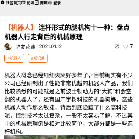
社区首页
论坛
商城
登录
【机器人】
连杆形式的腿机构十一种：盘点
机器人行走背后的机械原理
7
2021.01.12
驴友花雕
#机器人
#知识点
机器人概念已经红红火火好多年了，目前确实有不少
本帖最后由 驴友花雕 于 2021-1-15 09:44 编辑
公司已经研制出了性能非常优越的机器人产品，我们
比较熟悉的可能就是之前波士顿动力的“大狗”和会空
翻的机器人了，还有国产宇树科技的机器狗等，这些
机器人动作那么敏捷，背后到底隐藏了什么高科技
呢，控制技术太过复杂，一般不太容易了解，不过其
中的机械原理倒是相对比较简单，大部分都是一些连
杆机构。