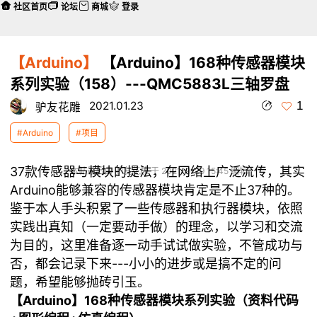
社区首页
论坛
商城
登录
【Arduino】
【Arduino】168种传感器模块
系列实验（158）---QMC5883L三轴罗盘
1
2021.01.23
驴友花雕
#Arduino
#项目
37款传感器与模块的提法，在网络上广泛流传，其实
本帖最后由 驴友花雕 于 2021-9-29 15:45 编辑
Arduino能够兼容的传感器模块肯定是不止37种的。
鉴于本人手头积累了一些传感器和执行器模块，依照
实践出真知（一定要动手做）的理念，以学习和交流
为目的，这里准备逐一动手试试做实验，不管成功与
否，都会记录下来---小小的进步或是搞不定的问
题，希望能够抛砖引玉。
【Arduino】168种传感器模块系列实验（资料代码