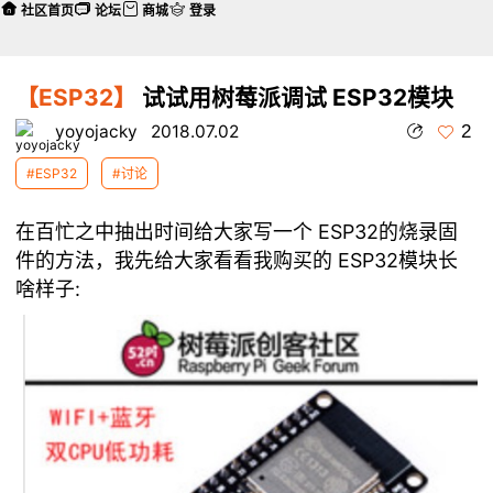
社区首页
论坛
商城
登录
【ESP32】
试试用树莓派调试 ESP32模块
2
yoyojacky
2018.07.02
#ESP32
#讨论
在百忙之中抽出时间给大家写一个 ESP32的烧录固
件的方法，我先给大家看看我购买的 ESP32模块长
啥样子: