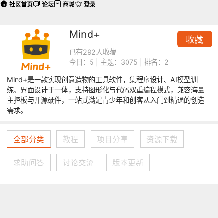
社区首页
论坛
商城
登录
Mind+
收藏
已有292人收藏
今日：5 | 主题：3075 | 排名：2
Mind+是一款实现创意造物的工具软件，集程序设计、AI模型训
练、界面设计于一体，支持图形化与代码双重编程模式，兼容海量
主控板与开源硬件，一站式满足青少年和创客从入门到精通的创造
需求。
全部分类
教程
项目分享
资源下载
求助问答
讨论交流
版本更新