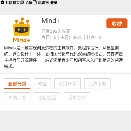
社区首页
论坛
商城
登录
Mind+
收藏
已有292人收藏
今日：5 | 主题：3075 | 排名：2
Mind+是一款实现创意造物的工具软件，集程序设计、AI模型训
练、界面设计于一体，支持图形化与代码双重编程模式，兼容海量
主控板与开源硬件，一站式满足青少年和创客从入门到精通的创造
需求。
全部分类
教程
项目分享
资源下载
求助问答
讨论交流
版本更新